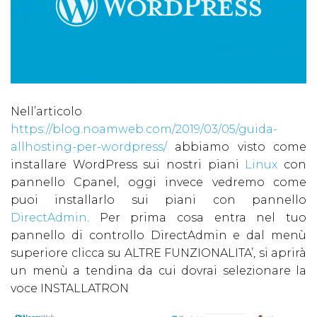
Nell’articolo
https://blog.noamweb.com/2019/03/05/guida-
allhosting-per-wordpress/
abbiamo visto come
installare WordPress sui nostri piani
Linux
con
pannello Cpanel, oggi invece vedremo come
puoi installarlo sui piani con pannello
DirectAdmin
. Per prima cosa entra nel tuo
pannello di controllo DirectAdmin e dal menù
superiore clicca su ALTRE FUNZIONALITA’, si aprirà
un menù a tendina da cui dovrai selezionare la
voce INSTALLATRON