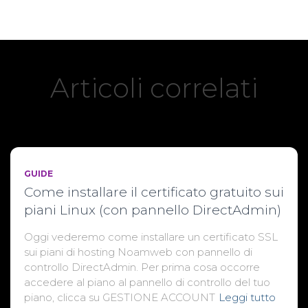
Articoli correlati
GUIDE
Come installare il certificato gratuito sui
piani Linux (con pannello DirectAdmin)
Oggi vederemo come installare un certificato SSL
sui piani di hosting Noamweb con pannello di
controllo DirectAdmin. Per prima cosa occorre
accedere al piano al pannello di controllo del tuo
piano, clicca su GESTIONE ACCOUNT
Leggi tutto