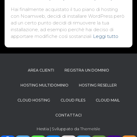
Hai finalmente acquistato il tuo piano di hosting
con Noamweb, decidi di installare WordPress però
ad un certo punto decidi di rimuovere la tua
installazione, ad esempio perchè hai deciso di
apportare modifiche così sostanziali
Leggi tutto
AREA CLIENTI
REGISTRA UN DOMINIO
HOSTING MULTIDOMINIO
HOSTING RESELLER
CLOUD HOSTING
CLOUD FILES
CLOUD MAIL
CONTATTACI
Hestia | Sviluppato da
ThemeIsle