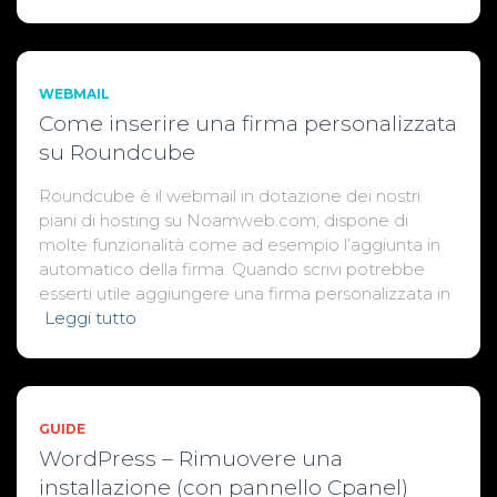
WEBMAIL
Come inserire una firma personalizzata
su Roundcube
Roundcube è il webmail in dotazione dei nostri
piani di hosting su Noamweb.com, dispone di
molte funzionalità come ad esempio l’aggiunta in
automatico della firma. Quando scrivi potrebbe
esserti utile aggiungere una firma personalizzata in
Leggi tutto
GUIDE
WordPress – Rimuovere una
installazione (con pannello Cpanel)