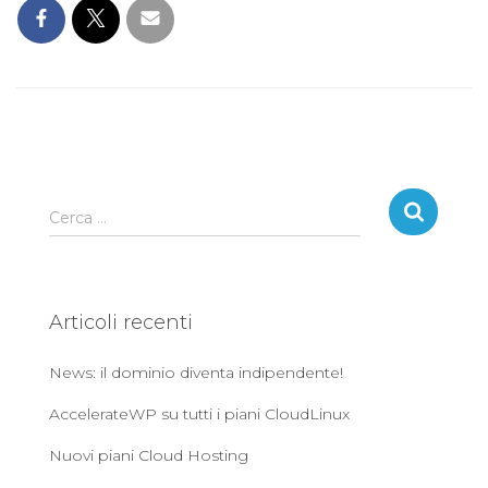
R
Cerca …
i
c
e
r
Articoli recenti
c
a
News: il dominio diventa indipendente!
p
e
AccelerateWP su tutti i piani CloudLinux
r
:
Nuovi piani Cloud Hosting