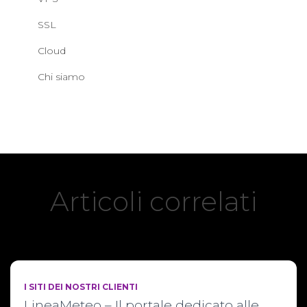
SSL
Cloud
Chi siamo
Articoli correlati
I SITI DEI NOSTRI CLIENTI
LineaMeteo – Il portale dedicato alle