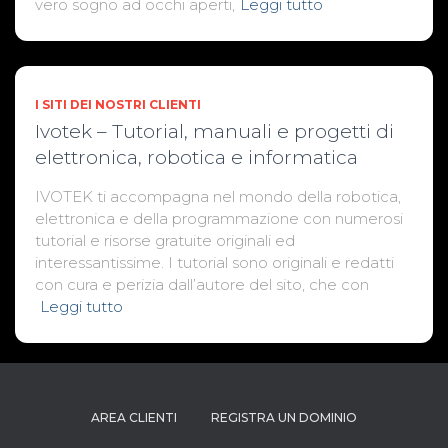
vero sogno ad occhi aperti,
Leggi tutto
I SITI DEI NOSTRI CLIENTI
Ivotek – Tutorial, manuali e progetti di
elettronica, robotica e informatica
IVOTEK ti accompagna nel mondo della robotica,
elettronica e della programmazione con numerosi
tutorial e risorse gratuite originali ed
interessantissime. I tutorial sono originali e redatti
con cura e perizia dall’autore del sito, che con
Leggi tutto
AREA CLIENTI
REGISTRA UN DOMINIO