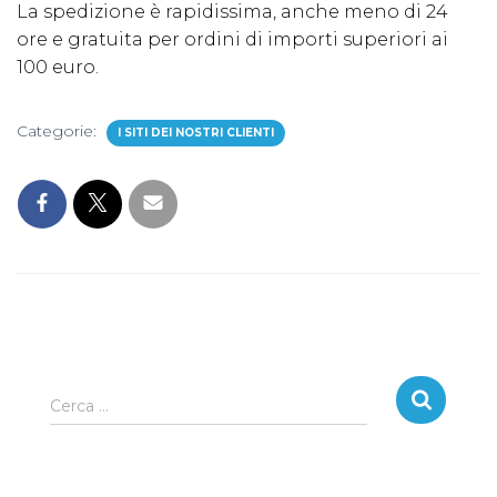
La spedizione è rapidissima, anche meno di 24
ore e gratuita per ordini di importi superiori ai
100 euro.
Categorie:
I SITI DEI NOSTRI CLIENTI
R
Cerca …
i
c
e
r