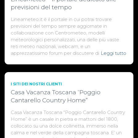
previsioni del tempo
Lineameteo.it è il portale in cui potrai trovare
previsioni del tempo sempre aggiornate in
collaborazione con Centrometeo, modelli
meteorologici personalizzati, una delle più vaste
reti meteo nazionali, webcam, e un
apprezzatissimo forum per discutere di
Leggi tutto
I SITI DEI NOSTRI CLIENTI
Casa Vacanza Toscana “Poggio
Cantarello Country Home”
Casa Vacanza Toscana “Poggio Cantarello Country
Home” è un casale in pietra e mattoni del 1800,
collocato su una dolce collinetta, immerso nella
calma e nel verde della campagna toscana. E’ un