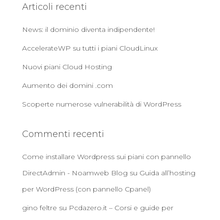
Articoli recenti
c
a
News: il dominio diventa indipendente!
p
e
AccelerateWP su tutti i piani CloudLinux
r
:
Nuovi piani Cloud Hosting
Aumento dei domini .com
Scoperte numerose vulnerabilità di WordPress
Commenti recenti
Come installare Wordpress sui piani con pannello
DirectAdmin - Noamweb Blog
su
Guida all’hosting
per WordPress (con pannello Cpanel)
gino feltre
su
Pcdazero.it – Corsi e guide per